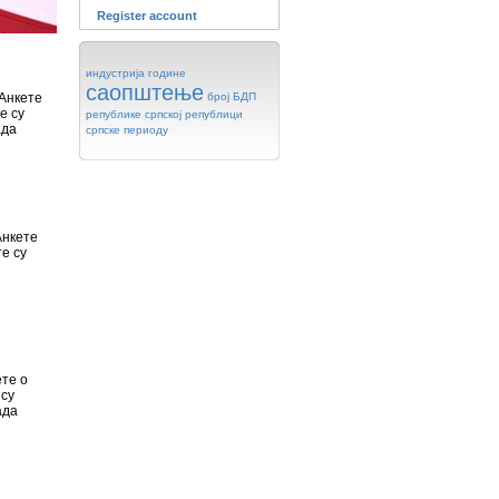
Register account
индустрија
године
саопштење
 Анкете
број
БДП
е су
републике
српској
републици
ада
српске
периоду
Анкете
е су
те о
 су
ада