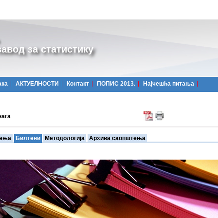
авод за статистику
ака
АКТУЕЛНОСТИ
Контакт
ПОПИС 2013.
Најчешћa питања
нага
ења
Билтени
Методологија
Архива саопштења