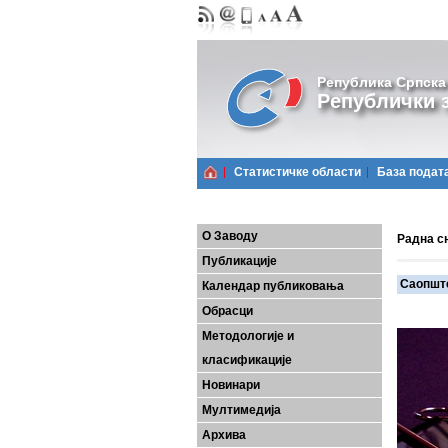
Република Српска
Републички з
Статистичке области
Базa подат
О Заводу
Радна с
Публикације
Саопшт
Календар публиковања
Обрасци
Методологије и
класификације
Новинари
Мултимедија
Архива