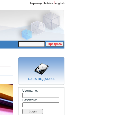
ћирилица
latinica
english
БАЗA ПОДАТАКА
Username:
Password: