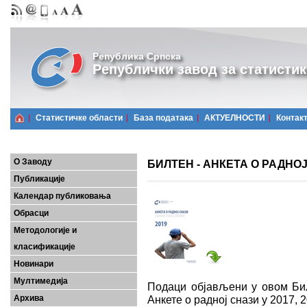
Република Српска
Републички завод за статистик
Статистичке области
Базa података
АКТУЕЛНОСТИ
Контак
О Заводу
БИЛТЕН - АНКЕТА О РАДНОЈ 
Публикације
Календар публиковања
Обрасци
Методологије и
класификације
Новинари
Мултимедија
Подаци објављени у овом Бил
Архива
Анкете о радној снази у 2017, 2