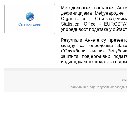
Методолошке поставке Анк
дефиницијама Међународне ор
Organization - ILO) и захтјев
Statistical Office - EUROST
Свјетски дани
упоредивост података у област
Резултати Анкете су презенто
складу са одредбама Зако
(''Службени гласник Републик
заштити повјерљивих подата
индивидуалних података о дом
ЛИ
Званични веб-сајт Републичког завода 