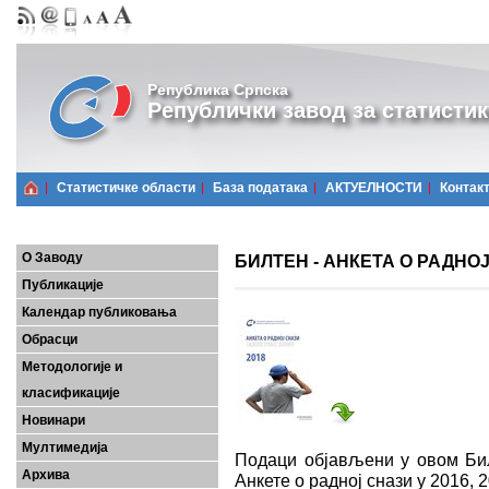
Република Српска
Републички завод за статистик
Статистичке области
Базa података
АКТУЕЛНОСТИ
Контак
О Заводу
БИЛТЕН - АНКЕТА О РАДНОЈ 
Публикације
Календар публиковања
Обрасци
Методологије и
класификације
Новинари
Мултимедија
Подаци објављени у овом Бил
Архива
Анкете о радној снази у 2016, 2