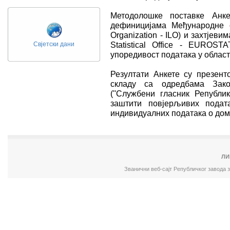
Методолошке поставке Анк
дефиницијама Међународне ор
Organization - ILO) и захтјев
Statistical Office - EUROST
Свјетски дани
упоредивост података у област
Резултати Анкете су презенто
складу са одредбама Зако
(''Службени гласник Републик
заштити повјерљивих подата
индивидуалних података о дом
ЛИ
Званични веб-сајт Републичког завода 