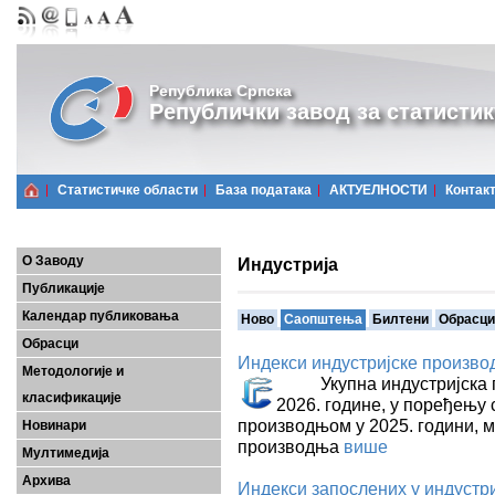
Република Српска
Републички завод за статистик
Статистичке области
Базa података
АКТУЕЛНОСТИ
Контак
О Заводу
Индустрија
Публикације
Календар публиковања
Ново
Саопштења
Билтени
Обрасци
Обрасци
Индекси индустријске производ
Методологије и
Укупна индустријска про
класификације
2026. године, у поређењу 
производњом у 2025. години, м
Новинари
производња
више
Мултимедија
Архива
Индекси запослених у индустриј