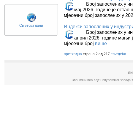
Број запослених у индуст
мај 2026. године је остао
мјесечни број запослених у 20
Свјетски дани
Индекси запослених у индустриј
Број запослених у индус
април 2026. године мањи ј
мјесечни број
више
претходна
страна 2 од 217
сљедећа
ЛИ
Званични веб-сајт Републичког завода 