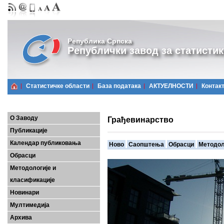
Република Српска
Републички завод за статистик
Статистичке области
Базa података
АКТУЕЛНОСТИ
Контак
О Заводу
Грађевинарство
Публикације
Календар публиковања
Ново
Саопштења
Обрасци
Методол
Обрасци
Методологије и
класификације
Новинари
Мултимедија
Архива