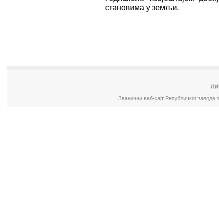
становима у земљи.
ЛИ
Званични веб-сајт Републичког завода 