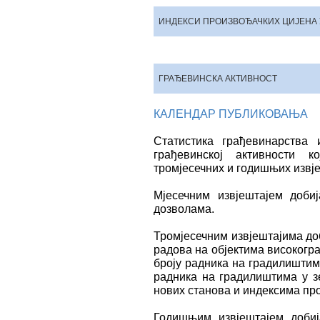
ИНДЕКСИ ПРОИЗВОЂАЧКИХ ЦИЈЕНА
ГРАЂЕВИНСКА АКТИВНОСТ
КАЛЕНДАР ПУБЛИКОВАЊА
Статистика грађевинарства
грађевинској активности 
тромјесечних и годишњих извје
Mјесечним извјештајем доби
дозволама.
Тромјесечним извјештајима до
радова на објектима високогр
броју радника на градилишти
радника на градилиштима у з
нових станова и индексима про
Годишњим извјештајем добиј