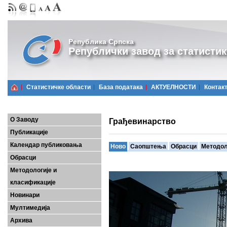
Република Српска
Републички завод за статистик
Статистичке области
Базa података
АКТУЕЛНОСТИ
Контак
О Заводу
Грађевинарство
Публикације
Календар публиковања
Ново
Саопштења
Обрасци
Методол
Обрасци
Методологије и
класификације
Новинари
Мултимедија
Архива