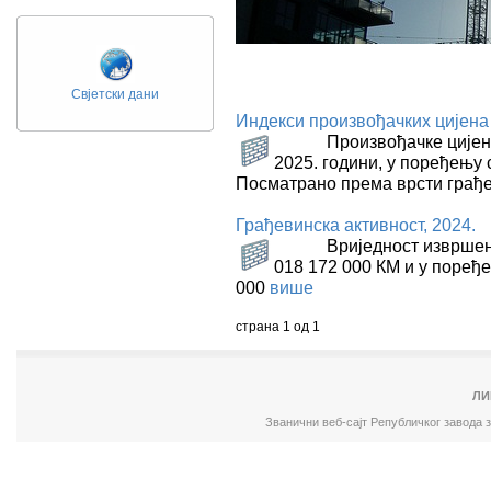
Свјетски дани
Индекси произвођачких цијена 
Произвођачке цијене у 
2025. години, у поређењу 
Посматрано према врсти грађе
Грађевинска активност, 2024.
Вриједност извршених р
018 172 000 КМ и у поређе
000
више
страна 1 од 1
ЛИ
Званични веб-сајт Републичког завода 