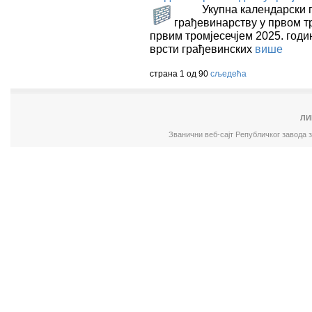
Укупна календарски пр
грађевинарству у првом тр
првим тромјесечјем 2025. годи
врсти грађевинских
више
страна 1 од 90
сљедећа
ЛИ
Званични веб-сајт Републичког завода 