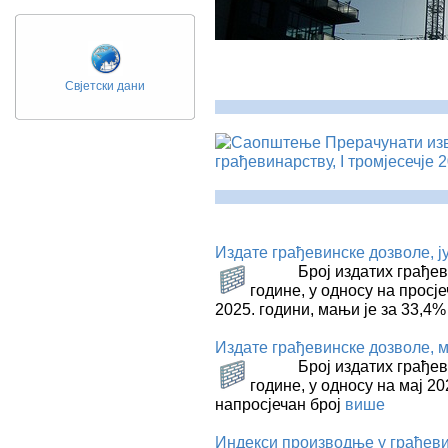
Свјетски дани
Прерачунати из
грађевинарству, I тромјесечје 
Издате грађевинске дозволе, ј
Број издатих грађевинск
године, у односу на просј
2025. години, мањи је за 33,4
Издате грађевинске дозволе, м
Број издатих грађевинс
године, у односу на мај 20
напросјечан број
више
Индекси производње у грађевин