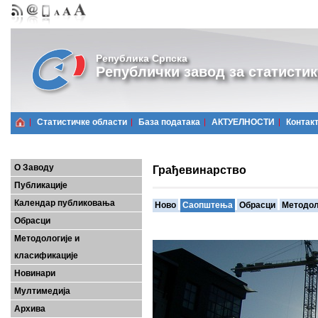
Република Српска
Републички завод за статистик
Статистичке области
Базa података
АКТУЕЛНОСТИ
Контак
О Заводу
Грађевинарство
Публикације
Календар публиковања
Ново
Саопштења
Обрасци
Методол
Обрасци
Методологије и
класификације
Новинари
Мултимедија
Архива