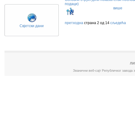
подаци)
више
претходна
страна 2 од 14
сљедећа
Свјетски дани
ЛИ
Званични веб-сајт Републичког завода 