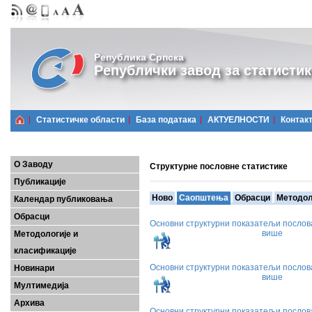
Република Српска
Републички завод за статистик
Статистичке области
Базa података
АКТУЕЛНОСТИ
Контак
О Заводу
Структурне пословне статистике
Публикације
Ново
Саопштења
Обрасци
Методол
Календар публиковања
Обрасци
Основни структурни показатељи послов
више
Методологије и
класификације
Основни структурни показатељи послов
Новинари
више
Мултимедија
Архива
Основни структурни показатељи послова