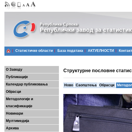
Република Српска
Републички завод за статистик
Статистичке области
Базa података
АКТУЕЛНОСТИ
Контак
О Заводу
Структурне пословне статис
Публикације
Календар публиковања
Ново
Саопштења
Обрасци
Методол
Обрасци
Методологије и
класификације
Новинари
Мултимедија
Архива