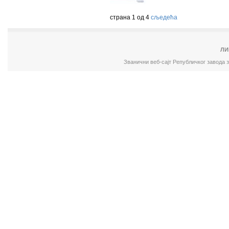
страна 1 од 4
сљедећа
ЛИ
Званични веб-сајт Републичког завода 