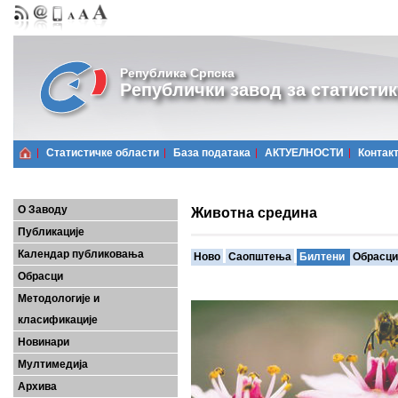
Република Српска
Републички завод за статистик
Статистичке области
Базa података
АКТУЕЛНОСТИ
Контак
О Заводу
Животна средина
Публикације
Календар публиковања
Ново
Саопштења
Билтени
Обрасци
Обрасци
Методологије и
класификације
Новинари
Мултимедија
Архива