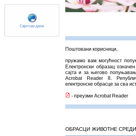
Свјетски дани
Поштовани корисници,
пружамо вам могућност попу
Електронски образац означе
сајта и за његово попуњавањ
Acrobat Reader 8. Републ
електронске обрасце за сва и
- преузми Acrobat Reader
ОБРАСЦИ ЖИВОТНЕ СРЕД