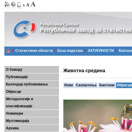
Република Српска
Републички завод за статистик
Статистичке области
Базa података
АКТУЕЛНОСТИ
Контак
О Заводу
Животна средина
Публикације
Календар публиковања
Ново
Саопштења
Билтени
Обрасци
Обрасци
Методологије и
класификације
Новинари
Мултимедија
Архива