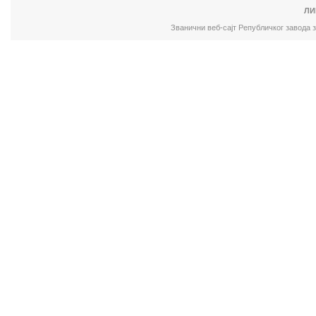
ЛИ
Званични веб-сајт Републичког завода 