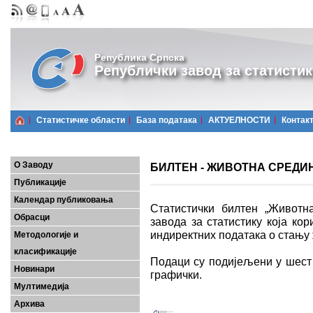
Република Српска
Републички завод за статистик
Статистичке области
Базa података
АКТУЕЛНОСТИ
Контак
О Заводу
БИЛТЕН - ЖИВОТНА СРЕДИНА
Публикације
Календар публиковања
Статистички билтен „Животна
Обрасци
завода за статистику која ко
индиректних података о стању
Методологије и
класификације
Подаци су подијељени у шест
Новинари
графички.
Мултимедија
Архива