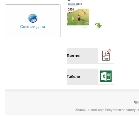
Свјетски дани
Билтен
Табеле
ЛИ
Званични веб-сајт Републичког завода 