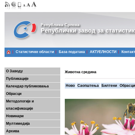
Република Српска
Републички завод за статистик
Статистичке области
Базa података
АКТУЕЛНОСТИ
Контак
О Заводу
Животна средина
Публикације
Ново
Саопштења
Билтени
Обрасци
Календар публиковања
Обрасци
Методологије и
класификације
Новинари
Мултимедија
Архива