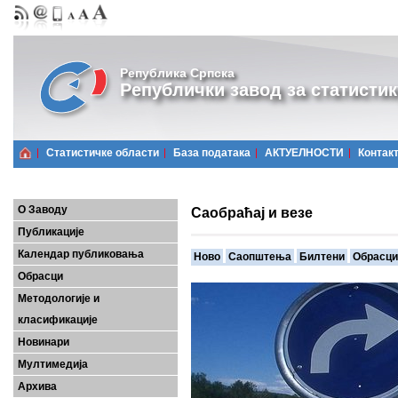
Република Српска
Републички завод за статистик
Статистичке области
Базa података
АКТУЕЛНОСТИ
Контак
О Заводу
Саобраћај и везе
Публикације
Календар публиковања
Ново
Саопштења
Билтени
Обрасци
Обрасци
Методологије и
класификације
Новинари
Мултимедија
Архива