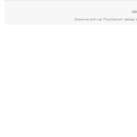
ЛИ
Званични веб-сајт Републичког завода 