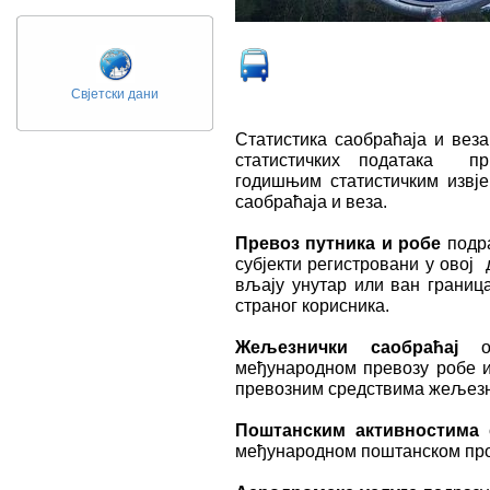
Свјетски дани
Статистика саобраћаја и вез
статистичких података пр
годишњим статистичким извје
саобраћаја и веза.
Превоз
пут­ни­ка и ро­бе
подра
субјекти ре­ги­стро­ва­ни у овој 
вља­ју уну­тар или ван гра­ни­
стра­ног ко­ри­сни­ка.
Ж
е­
љ
е­знич­к
и
са­о­бра­ћај
об
међународном превозу робе и
превозним средствима жељез
Поштанским
ак­тив­но­сти­ма
о
међународном поштанском про