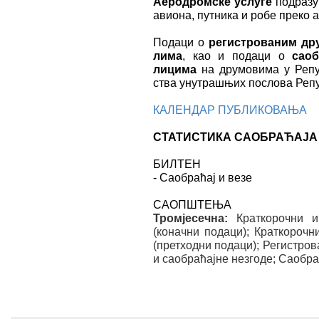
Аеродромске услуге
подразу
авиона, путника и робе преко
По­да­ци о
ре­ги­стро­ва­ним д
ли­ма
, као и подаци о
сао
лицима
на друмовима у Републи
ства уну­тра­шњих по­сло­ва Ре
КАЛЕНДАР ПУБЛИКОВАЊА
СТАТИСТИКА САОБРАЋАЈА 
БИЛТЕН
- Саобраћај и везе
САОПШТЕЊА
Тромјесечна:
Краткорочни 
(коначни подаци); Краткороч
(претходни подаци);
Регистров
и саобраћајне незгоде
;
Саобра