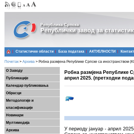
Република Српска
Републички завод за статистик
Статистичке области
Базa података
АКТУЕЛНОСТИ
Контак
Почетак
>
Архива
>
Робна размјена Републике Српске са иностранством (KM
О Заводу
Робна размјена Републике С
април 2025. (претходни пода
Публикације
Календар публиковања
Обрасци
Методологије и
класификације
Новинари
Мултимедија
У периоду јануар - април 202
Архива