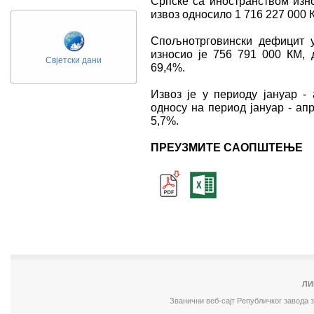
Српске са иностранством изно
извоз односило 1 716 227 000 К
Спољнотрговински дефицит у
износио је 756 791 000 КМ, 
Свјетски дани
69,4%.
Извоз је у периоду јануар -
односу на период јануар - апр
5,7%.
ПРЕУЗМИТЕ САОПШТЕЊЕ
ЛИ
Званични веб-сајт Републичког завода 