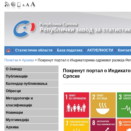
Република Српска
Републички завод за статистик
Статистичке области
Базa података
АКТУЕЛНОСТИ
Контак
Почетак
>
Архива
>
Покренут портал о Индикаторима одрживог развоја Ре
О Заводу
Покренут портал о Индикато
Српске
Публикације
Календар публиковања
Обрасци
Методологије и
класификације
Новинари
Мултимедија
Архива