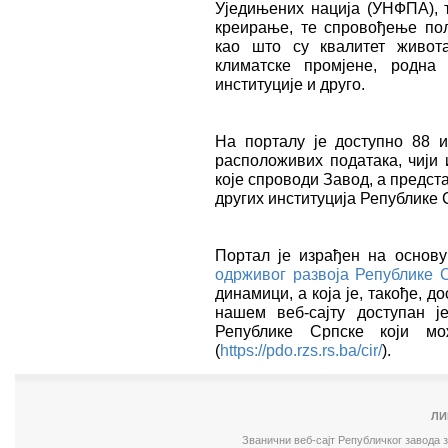
Уједињених нација (УНФПА), 
креирање, те спровођење пол
као што су квалитет живот
климатске промјене, родна
институције и друго.
На порталу је доступно 88 и
расположивих података, чији 
које спроводи Завод, а предст
других институција Републике 
Портал је израђен на основ
одрживог развоја Републике 
динамици, а која је, такође, д
нашем веб-сајту доступан ј
Републике Српске који мо
(
https://pdo.rzs.rs.ba/cir/
).
ЛИ
Званични веб-сајт Републичког завода 