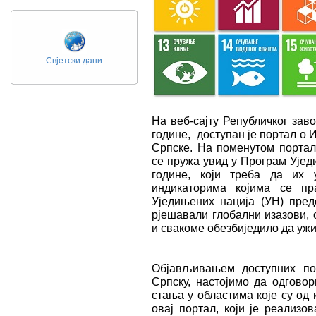
Свјетски дани
На веб-сајту Републичког заво
године, доступан је портал о
Српске. На поменутом портал
се пружа увид у Програм Ујед
године, који треба да их
индикаторима којима се п
Уједињених нација (УН) пред
рјешавали глобални изазови,
и свакоме обезбиједило да ужи
Објављивањем доступних по
Српску, настојимо да одгово
стања у областима које су од
овај портал, који је реализ