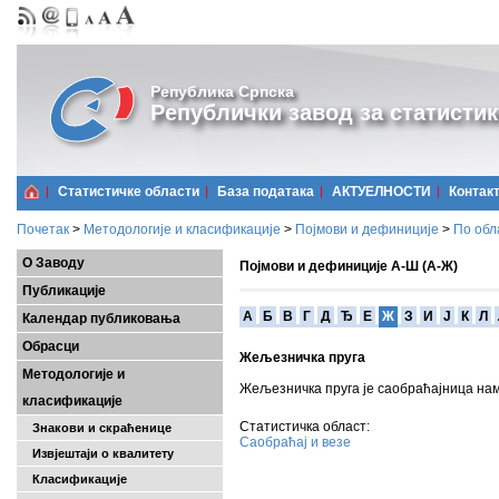
Република Српска
Републички завод за статистик
Статистичке области
Базa података
АКТУЕЛНОСТИ
Контак
Почетак
>
Методологије и класификације
>
Појмови и дефиниције
>
По обл
О Заводу
Појмови и дефиниције А-Ш (А-Ж)
Публикације
A
Б
В
Г
Д
Ђ
Е
Ж
З
И
Ј
К
Л
Календар публиковања
Обрасци
Жељезничка пруга
Методологије и
Жељезничка пруга је саобраћајница на
класификације
Статистичка област:
Знакови и скраћенице
Саобраћај и везе
Извјештаји о квалитету
Класификације