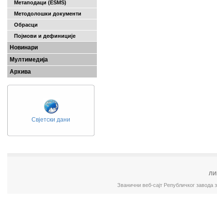
Метаподаци (ESMS)
Методолошки документи
Обрасци
Појмови и дефиниције
Новинари
Мултимедија
Архива
Свјетски дани
ЛИ
Званични веб-сајт Републичког завода 