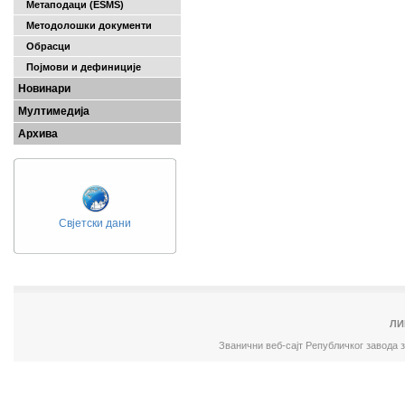
Метаподаци (ESMS)
Методолошки документи
Обрасци
Појмови и дефиниције
Новинари
Мултимедија
Архива
Свјетски дани
ЛИ
Званични веб-сајт Републичког завода 