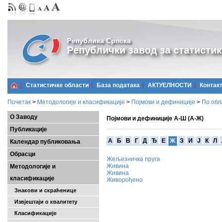
Република Српска
Републички завод за статистик
Статистичке области
Базa података
АКТУЕЛНОСТИ
Контак
Почетак
>
Методологије и класификације
>
Појмови и дефиниције
>
По обл
О Заводу
Појмови и дефиниције А-Ш (А-Ж)
Публикације
A
Б
В
Г
Д
Ђ
Е
Ж
З
И
Ј
К
Л
Календар публиковања
Обрасци
Жељезничка пруга
Живина
Методологије и
Живина
класификације
Живорођено
Знакови и скраћенице
Извјештаји о квалитету
Класификације