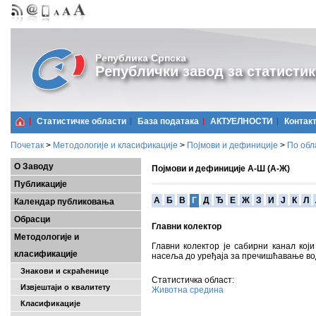
Република Српска
Републички завод за статистик
Статистичке области
Базa података
АКТУЕЛНОСТИ
Контак
Почетак
>
Методологије и класификације
>
Појмови и дефиниције
>
По обл
О Заводу
Појмови и дефиниције А-Ш (А-Ж)
Публикације
A
Б
В
Г
Д
Ђ
Е
Ж
З
И
Ј
К
Л
Календар публиковања
Обрасци
Главни колектор
Методологије и
Главни колектор је сабирни канал који
класификације
насеља до уређаја за пречишћавање во
Знакови и скраћенице
Статистичка област:
Извјештаји о квалитету
Животна средина
Класификације