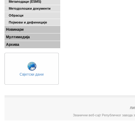
Метаподаци (ESMS)
Методолошки документи
Обрасци
Појмови и дефиниције
Новинари
Мултимедија
Архива
Свјетски дани
ЛИ
Званични веб-сајт Републичког завода 