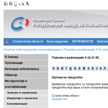
Република Српска
Републички завод за статистик
Статистичке области
Базa података
АКТУЕЛНОСТИ
Контак
Почетак
>
Методологије и класификације
>
Појмови и дефиниције
>
По обл
О Заводу
Појмови и дефиниције А-Ш (А-Ж)
Публикације
A
Б
В
Г
Д
Ђ
Е
Ж
З
И
Ј
К
Л
Календар публиковања
Обрасци
Шумарска предузећа
Методологије и
Шумарска предузећа су предузећа који
класификације
предузећа која врше услуге искоришћа
Знакови и скраћенице
Статистичка област:
Извјештаји о квалитету
Шумарство
Класификације