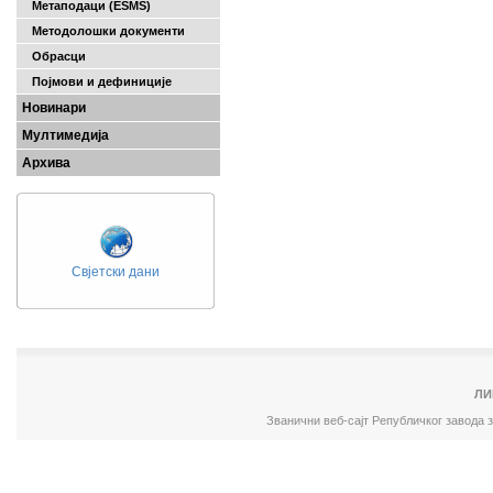
Метаподаци (ESMS)
Методолошки документи
Обрасци
Појмови и дефиниције
Новинари
Мултимедија
Архива
Свјетски дани
ЛИ
Званични веб-сајт Републичког завода 