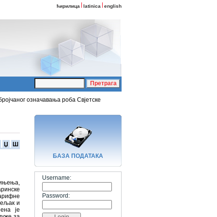
ћирилица
latinica
english
бројчаног означавања роба Свјетске
Џ
Ш
БАЗA ПОДАТАКА
Username:
ињења,
аринске
Password:
тарифне
јељак и
ена је
луже за