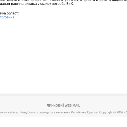
 даљег рашчлањивања у оквиру потреба БиХ.
чка област:
трговина
ЛИНКОВИ
WEB MAIL
ични веб-сајт Републичког завода за статистику Републике Српске,
Copyright © 2002 - 