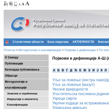
Република Српска
Републички завод за статистик
Статистичке области
Базa података
АКТУЕЛНОСТИ
Контак
Почетак
>
Методологије и класификације
>
Појмови и дефиниције
>
По обл
О Заводу
Појмови и дефиниције А-Ш (
Публикације
Календар публиковања
A
Б
В
Г
Д
Ђ
Е
Ж
З
И
Ј
К
Л
Обрасци
Уље за ложење (екстра лако)/д
Методологије и
Уље за ложење (мазут)
класификације
Увозне вриједности
Угоститељска пословна једини
Знакови и скраћенице
Узроци смрти
Извјештаји о квалитету
Укупни издаци за истраживање 
Класификације
Уловљена дивљач