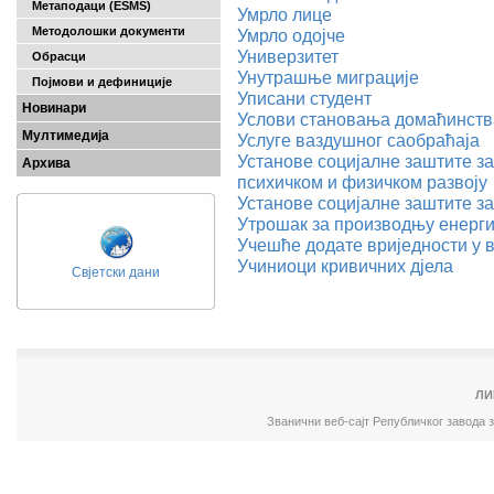
Метаподаци (ESMS)
Умрло лице
Методолошки документи
Умрло одојче
Универзитет
Обрасци
Унутрашње миграције
Појмови и дефиниције
Уписани студент
Новинари
Услови становања домаћинств
Мултимедија
Услуге ваздушног саобраћаја
Установе социјалне заштите за
Архива
психичком и физичком развоју
Установе социјалне заштите з
Утрошак за производњу енерги
Учешће додате вриједности у 
Учиниоци кривичних дјела
Свјетски дани
ЛИ
Званични веб-сајт Републичког завода 