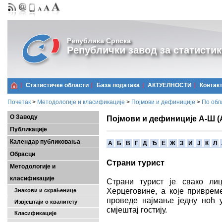
Република Српска
Републички завод за статистик
Статистичке области
Базa података
АКТУЕЛНОСТИ
Контак
Почетак
>
Методологије и класификације
>
Појмови и дефиниције
>
По обл
О Заводу
Појмови и дефиниције А-Ш (
Публикације
Календар публиковања
A
Б
В
Г
Д
Ђ
Е
Ж
З
И
Ј
К
Л
Обрасци
Страни турист
Методологије и
класификације
Страни турист је свако ли
Херцеговине, а које приврем
Знакови и скраћенице
проведе најмање једну ноћ у
Извјештаји о квалитету
смјештај гостију.
Класификације