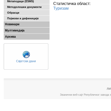
Метаподаци (ESMS)
Статистичка област:
Методолошки документи
Туризам
Обрасци
Појмови и дефиниције
Новинари
Мултимедија
Архива
Свјетски дани
ЛИ
Званични веб-сајт Републичког завода 