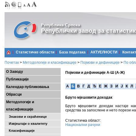
Република Српска
Републички завод за статистик
Статистичке области
Базa података
АКТУЕЛНОСТИ
Контак
Почетак
>
Методологије и класификације
>
Појмови и дефиниције
>
По обл
О Заводу
Појмови и дефиниције А-Ш (А-Ж)
Публикације
A
Б
В
Г
Д
Ђ
Е
Ж
З
И
Ј
К
Л
Календар публиковања
Обрасци
Бруто мјешовити доходак
Методологије и
Бруто мјешовити доходак настаје на
класификације
средства за запослене и нето порези н
Знакови и скраћенице
Статистичка област:
Извјештаји о квалитету
Национални рачуни
Класификације