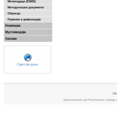
Метаподаци (ESMS)
Методолошки документи
Обрасци
Појмови и дефиниције
Новинари
Мултимедија
Архива
Свјетски дани
ЛИ
Званични веб-сајт Републичког завода 