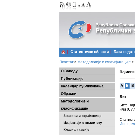
Република Српска
Републички з
Статистичке области
Базa подат
Почетак
>
Методологије и класификације
>
О Заводу
Појмови
Публикације
A
Б
В
Календар публиковања
Обрасци
Бит
Методологије и
Бит: Нај
класификације
или 0, у 
Знакови и скраћенице
Статисти
Извјештаји о квалитету
Информа
Класификације