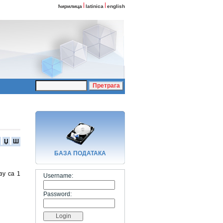
ћирилица
latinica
english
Џ
Ш
БАЗA ПОДАТАКА
зу са 1
Username:
Password: