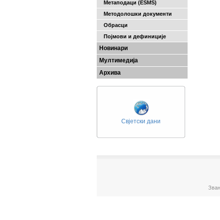
Метаподаци (ESMS)
Методолошки документи
Обрасци
Појмови и дефиниције
Новинари
Мултимедија
Архива
Свјетски дани
Зван