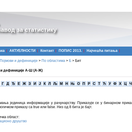
авод за статистику
ака
АКТУЕЛНОСТИ
Контакт
ПОПИС 2013.
Најчешћa питања
Појмови и дефиниције
>
По областима
>
Б
>
Бит
 и дефиниције А-Ш (А-Ж)
Г
Д
Ђ
Е
Ж
З
И
Ј
К
Л
Љ
М
Н
Њ
О
П
Р
С
Т
Ћ
У
Ф
Х
Ц
Ч
мања јединица информације у рачунарству. Приказује се у бинарном прика
логичком приказу са true или false. Низ од 8 бита је бајт.
чка област:
ционо друштво