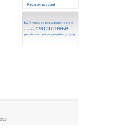
Register account
БДП
периоду
индустрија
године
саопштење
српској
републике
српске
републици
број
2026.