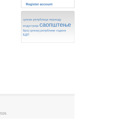
Register account
српске
републици
периоду
саопштење
индустрија
број
српској
републике
године
БДП
2026.