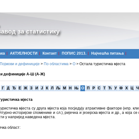
авод за статистику
ака
АКТУЕЛНОСТИ
Контакт
ПОПИС 2013.
Најчешћa питања
Појмови и дефиниције
>
По областима
>
О
>
Остала туристичка мјеста
 и дефиниције А-Ш (А-Ж)
Г
Д
Ђ
Е
Ж
З
И
Ј
К
Л
Љ
М
Н
Њ
О
П
Р
С
Т
Ћ
У
Ф
Х
Ц
Ч
туристичка мјеста
уристичка мјеста су друга мјеста која посједују атрактивне факторе (нпр. кли
лтурно-историјске споменике и сл.), ријечна и језерска мјеста и др., а која се
ти у напријед наведена мјеста.
чка област: