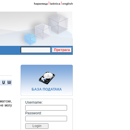
ћирилица
latinica
english
Џ
Ш
БАЗA ПОДАТАКА
матске,
Username:
 не могу
Password: