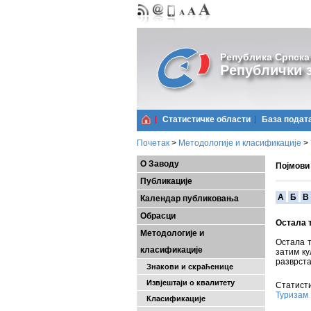
Република Српска
Републички з
Статистичке области
Базa подат
Почетак
>
Методологије и класификације
>
О Заводу
Појмови
Публикације
A
Б
В
Календар публиковања
Обрасци
Остала 
Методологије и
Остала т
класификације
затим ку
разврста
Знакови и скраћенице
Извјештаји о квалитету
Статисти
Туризам
Класификације