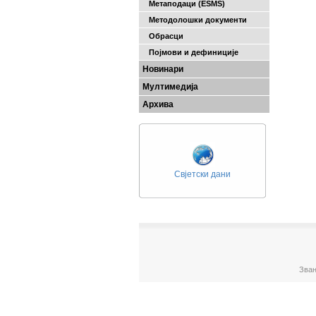
Метаподаци (ESMS)
Методолошки документи
Обрасци
Појмови и дефиниције
Новинари
Мултимедија
Архива
Свјетски дани
Зван