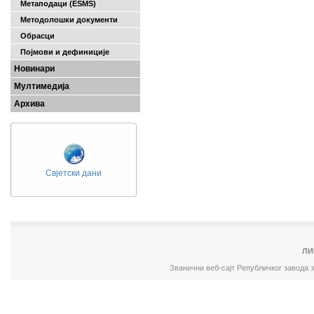
Метаподаци (ESMS)
Методолошки документи
Обрасци
Појмови и дефиниције
Новинари
Мултимедија
Архива
Свјетски дани
ЛИ
Званични веб-сајт Републичког завода 