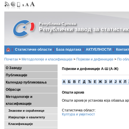
Република Српска
Републички завод за статистик
Статистичке области
Базa података
АКТУЕЛНОСТИ
Контак
Почетак
>
Методологије и класификације
>
Појмови и дефиниције
>
По обл
О Заводу
Појмови и дефиниције А-Ш (А-Ж)
Публикације
A
Б
В
Г
Д
Ђ
Е
Ж
З
И
Ј
К
Л
Календар публиковања
Обрасци
Општи архив
Методологије и
Општи архив је установа која обавља арх
класификације
Статистичка област:
Знакови и скраћенице
Култура и умјетност
Извјештаји о квалитету
Класификације