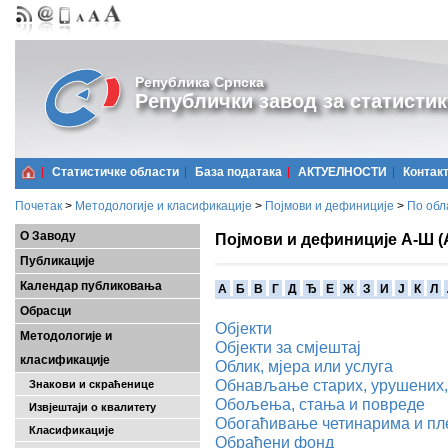
Република Српска
Републички завод за статистик
Статистичке области
Базa података
АКТУЕЛНОСТИ
Контак
Почетак
>
Методологије и класификације
>
Појмови и дефиниције
>
По обл
О Заводу
Појмови и дефиниције А-Ш (
Публикације
Календар публиковања
A
Б
В
Г
Д
Ђ
Е
Ж
З
И
Ј
К
Л
Обрасци
Објекти
Методологије и
Објекти за смјештај
класификације
Облик, мјера или услуга
Обнављање старих, урушених,
Знакови и скраћенице
Обољења, стања и повреде
Извјештаји о квалитету
Обогаћивање четинарима и п
Класификације
Обрађени фонд