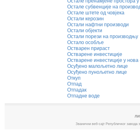
Остале пренамјене простора у
Остале субвенције на произв
Остале штете од човјека
Остали керозин
Остали нафтни производи
Остали објекти
Остали порези на производњу
Остало особље
Остварен прираст
Остварене инвестиције
Остварене инвестиције у нова
Осуђено малољетно лице
Осуђено пунољетно лице
Откуп
Отпад
Отпадак
Отпадне воде
ЛИ
Званични веб-сајт Републичког завода 