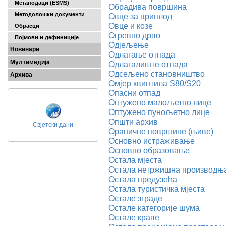
Метаподаци (ESMS)
Обрадива површина
Методолошки документи
Овце за приплод
Овце и козе
Обрасци
Огревно дрво
Појмови и дефиниције
Одјељење
Новинари
Одлагање отпада
Мултимедија
Одлагалиште отпада
Одсељено становништво
Архива
Омјер квинтила S80/S20
Опасни отпад
Оптужено малољетно лице
Оптужено пунољетно лице
Општи архив
Свјетски дани
Ораничне површине (њиве)
Основно истраживање
Основно образовање
Остала мјеста
Остала нетржишна производњ
Остала предузећа
Остала туристичка мјеста
Остале зграде
Остале категорије шума
Остале краве