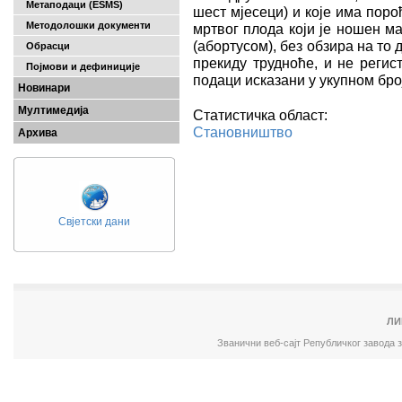
Метаподаци (ESMS)
шест мјесеци) и које има пор
Методолошки документи
мртвог плода који је ношен м
(абортусом), без обзира на то
Обрасци
прекиду трудноће, и не регис
Појмови и дефиниције
подаци исказани у укупном бро
Новинари
Мултимедија
Статистичка област:
Становништво
Архива
Свјетски дани
ЛИ
Званични веб-сајт Републичког завода 