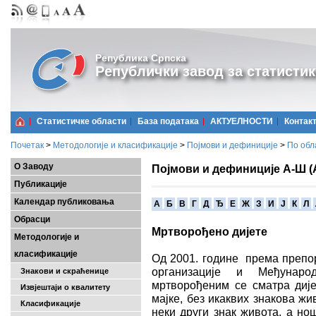
Република Српска
Републички завод за статистик
Статистичке области
Базa података
АКТУЕЛНОСТИ
Контак
Почетак
>
Методологије и класификације
>
Појмови и дефиниције
>
По обл
О Заводу
Појмови и дефиниције А-Ш (
Публикације
Календар публиковања
A
Б
В
Г
Д
Ђ
Е
Ж
З
И
Ј
К
Л
Обрасци
Мртворођено дијете
Методологије и
класификације
Од 2001. године према препо
организације и Међунаро
Знакови и скраћенице
мртворођеним се сматра дије
Извјештаји о квалитету
мајке, без икаквих знакова жи
Класификације
неки други знак живота, а но