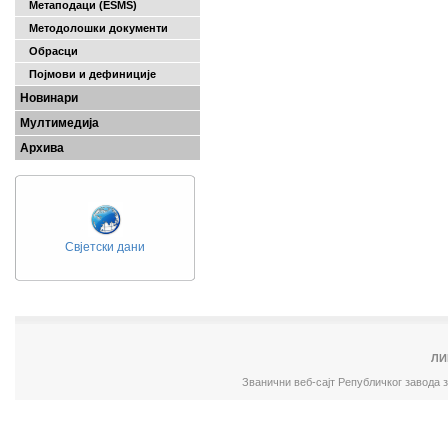
Метаподаци (ESMS)
Методолошки документи
Обрасци
Појмови и дефиниције
Новинари
Мултимедија
Архива
Свјетски дани
ЛИ
Званични веб-сајт Републичког завода 