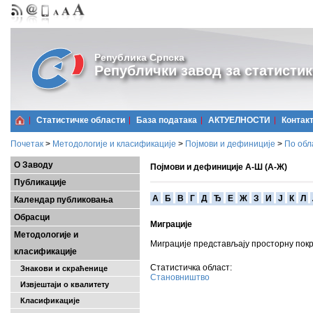
Република Српска
Републички завод за статистик
Статистичке области
Базa података
АКТУЕЛНОСТИ
Контак
Почетак
>
Методологије и класификације
>
Појмови и дефиниције
>
По обл
О Заводу
Појмови и дефиниције А-Ш (А-Ж)
Публикације
A
Б
В
Г
Д
Ђ
Е
Ж
З
И
Ј
К
Л
Календар публиковања
Обрасци
Миграције
Методологије и
Миграције представљају просторну пок
класификације
Статистичка област:
Знакови и скраћенице
Становништво
Извјештаји о квалитету
Класификације