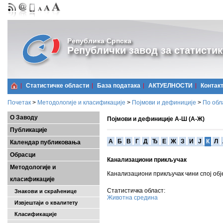
Република Српска
Републички завод за статистик
Статистичке области
Базa података
АКТУЕЛНОСТИ
Контак
Почетак
>
Методологије и класификације
>
Појмови и дефиниције
>
По обл
О Заводу
Појмови и дефиниције А-Ш (А-Ж)
Публикације
A
Б
В
Г
Д
Ђ
Е
Ж
З
И
Ј
К
Л
Календар публиковања
Обрасци
Канализациони прикључак
Методологије и
Канализациони прикључак чини спој обј
класификације
Статистичка област:
Знакови и скраћенице
Животна средина
Извјештаји о квалитету
Класификације