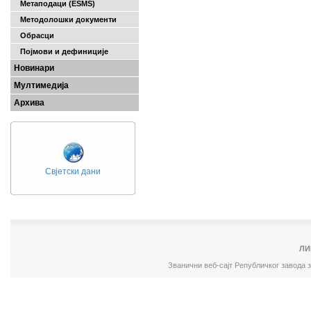
Метаподаци (ESMS)
Методолошки документи
Обрасци
Појмови и дефиниције
Новинари
Мултимедија
Архива
Свјетски дани
ЛИ
Званични веб-сајт Републичког завода 