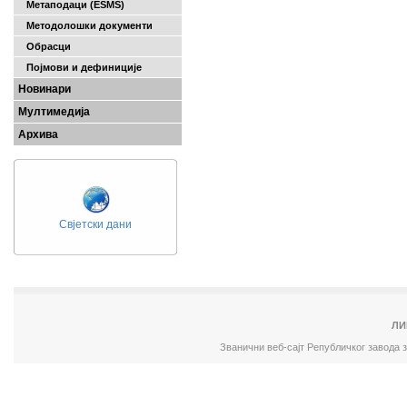
Метаподаци (ESMS)
Методолошки документи
Обрасци
Појмови и дефиниције
Новинари
Мултимедија
Архива
Свјетски дани
ЛИ
Званични веб-сајт Републичког завода 