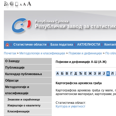
Република Српска
Републички завод за статистик
Статистичке области
Базa података
АКТУЕЛНОСТИ
Контак
Почетак
>
Методологије и класификације
>
Појмови и дефиниције
>
По обл
О Заводу
Појмови и дефиниције А-Ш (А-Ж)
Публикације
A
Б
В
Г
Д
Ђ
Е
Ж
З
И
Ј
К
Л
Календар публиковања
Обрасци
Картографска архивска грађа
Методологије и
Картографска архивска грађа су мапе, 
класификације
архитектонски материјал, картограми,
Знакови и скраћенице
Статистичка област:
Извјештаји о квалитету
Култура и умјетност
Класификације