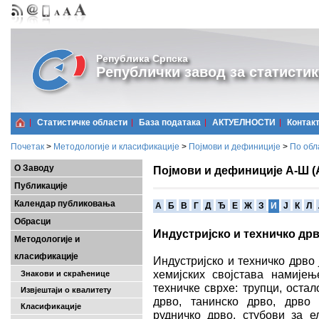
Република Српска
Републички завод за статистик
Статистичке области
Базa података
АКТУЕЛНОСТИ
Контак
Почетак
>
Методологије и класификације
>
Појмови и дефиниције
>
По обл
О Заводу
Појмови и дефиниције А-Ш (
Публикације
Календар публиковања
A
Б
В
Г
Д
Ђ
Е
Ж
З
И
Ј
К
Л
Обрасци
Индустријско и техничко др
Методологије и
класификације
Индустријско и техничко дрво 
хемијских својстава намијењ
Знакови и скраћенице
техничке сврхе: трупци, оста
Извјештаји о квалитету
дрво, танинско дрво, дрво 
Класификације
рудничко дрво, стубови за е