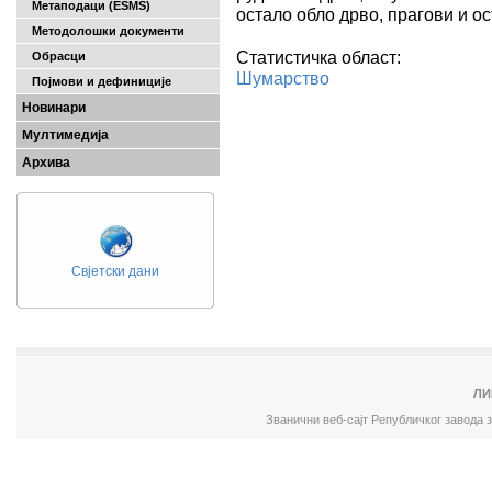
Метаподаци (ESMS)
остало обло дрво, прагови и ос
Методолошки документи
Статистичка област:
Обрасци
Шумарство
Појмови и дефиниције
Новинари
Мултимедија
Архива
Свјетски дани
ЛИ
Званични веб-сајт Републичког завода 