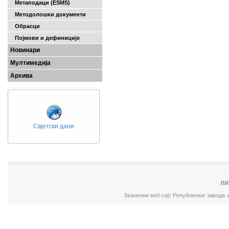
Метаподаци (ESMS)
Методолошки документи
Обрасци
Појмови и дефиниције
Новинари
Мултимедија
Архива
Свјетски дани
ЛИ
Званични веб-сајт Републичког завода 