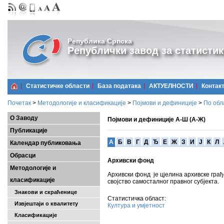
Република Српска
Републички завод за статистик
Статистичке области
Базa података
АКТУЕЛНОСТИ
Контак
Почетак
>
Методологије и класификације
>
Појмови и дефиниције
>
По обл
О Заводу
Појмови и дефиниције А-Ш (А-Ж)
Публикације
A
Б
В
Г
Д
Ђ
Е
Ж
З
И
Ј
К
Л
Календар публиковања
Обрасци
Архивски фонд
Методологије и
Архивски фонд је цјелина архивске грађ
класификације
своjство самосталног правног субјекта.
Знакови и скраћенице
Статистичка област:
Извјештаји о квалитету
Култура и умјетност
Класификације