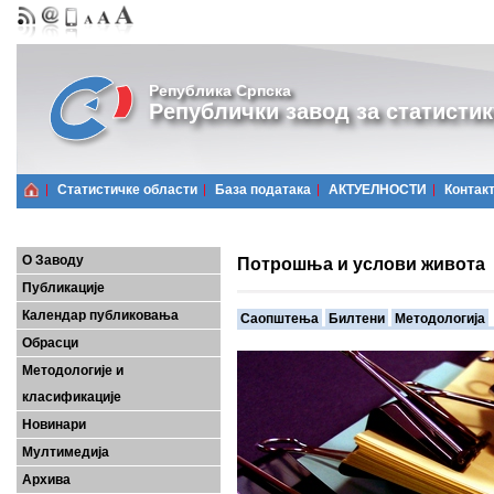
Република Српска
Републички завод за статистик
Статистичке области
Базa података
АКТУЕЛНОСТИ
Контак
О Заводу
Потрошња и услови живота
Публикације
Календар публиковања
Саопштења
Билтени
Методологија
Обрасци
Методологије и
класификације
Новинари
Мултимедија
Архива