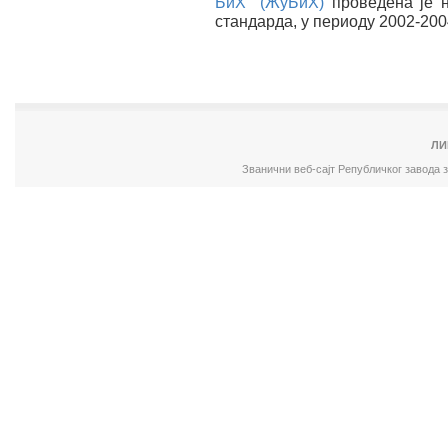
БиХ" (ЖуБиХ)
проведена је 
стандарда, у периоду 2002-200
ЛИ
Званични веб-сајт Републичког завода 