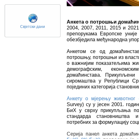
Анкета о потрошњи домаћи
Свјетски дани
2004, 2007, 2011, 2015 и 202
препорукама Европске уније
обезбједила међународна упор
Анкетом се од домаћинста
потрошњу, потрошњи из власт
о важнијим показатељима жив
демографским, економск
домаћинстава. Прикупљени 
сиромаштва у Републици Срп
појединих категорија становн
Анкету о мјерењу животног 
Survey) су у јесен 2001. годи
БиХ у сврху прикупљања под
стандарда становништва и
потребних за формулацију соц
Серија панел анкета домаћ