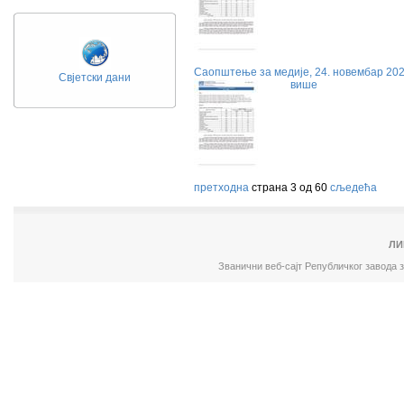
Саопштење за медије, 24. новембар 202
Свјетски дани
више
претходна
страна 3 од 60
сљедећа
ЛИ
Званични веб-сајт Републичког завода 