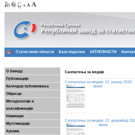
Република Српска
Републички завод за статистик
Статистичке области
Базa података
АКТУЕЛНОСТИ
Контак
О Заводу
Саопштења за медије
Публикације
Саопштење за медије, 22. јануар 2026.
Календар публиковања
више
Обрасци
Методологије и
класификације
Новинари
Саопштење за медије, 22. децембар 202
Мултимедија
више
Архива