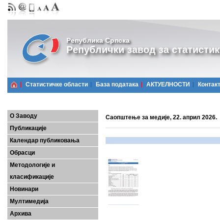
Република Српска
Републички завод за статистик
Статистичке области
Базa података
АКТУЕЛНОСТИ
Контак
О Заводу
Саопштење за медије, 22. април 2026.
Публикације
Календар публиковања
Обрасци
Методологије и
класификације
Новинари
Мултимедија
Архива