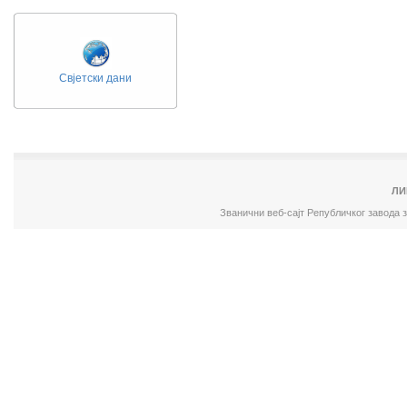
Свјетски дани
ЛИ
Званични веб-сајт Републичког завода 