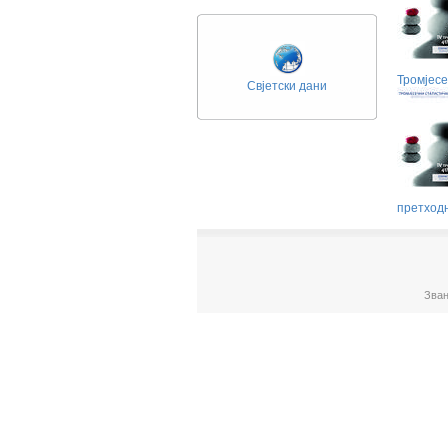
Тромјесе
Свјетски дани
претход
Зван