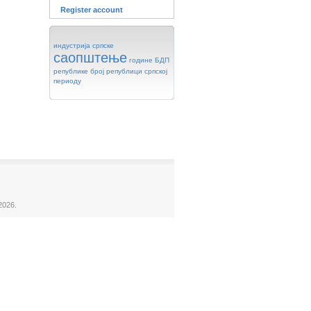
Register account
индустрија
српске
саопштење
године
БДП
републике
број
републици
српској
периоду
2026.