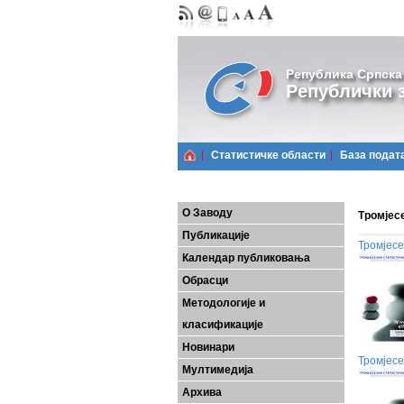
Република Српска
Републички з
Статистичке области
Базa подат
О Заводу
Тромјес
Публикације
Тромјесе
Календар публиковања
Обрасци
Методологије и
класификације
Новинари
Тромјесе
Мултимедија
Архива