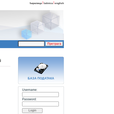
ћирилица
latinica
english
БАЗA ПОДАТАКА
Username:
Password: