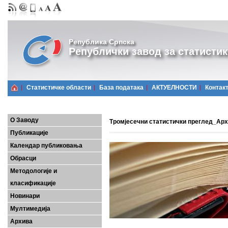
Република Српска
Републички завод за статистик
Статистичке области
Базa података
АКТУЕЛНОСТИ
Контак
О Заводу
Тромјесечни статистички преглед_Ар
Публикације
Календар публиковања
Обрасци
Методологије и
класификације
Новинари
Мултимедија
Архива