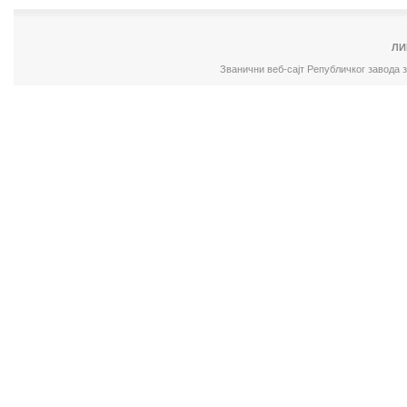
ЛИ
Званични веб-сајт Републичког завода 