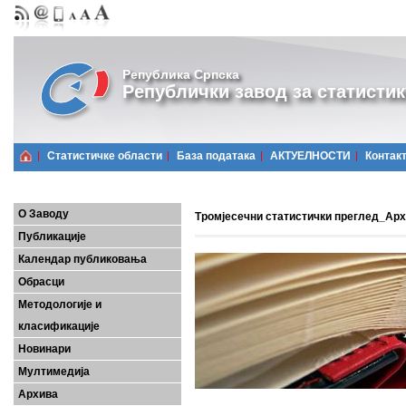
Република Српска
Републички завод за статистик
Статистичке области
Базa података
АКТУЕЛНОСТИ
Контак
О Заводу
Тромјесечни статистички преглед_Ар
Публикације
Календар публиковања
Обрасци
Методологије и
класификације
Новинари
Мултимедија
Архива