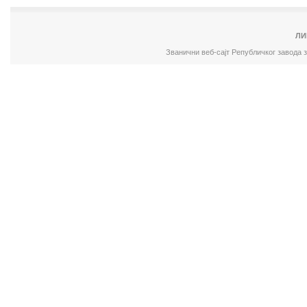
ЛИ
Званични веб-сајт Републичког завода 