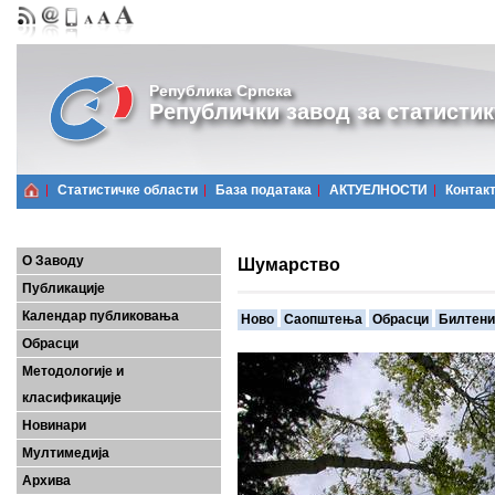
Република Српска
Републички завод за статистик
Статистичке области
Базa података
АКТУЕЛНОСТИ
Контак
О Заводу
Шумарство
Публикације
Календар публиковања
Ново
Саопштења
Обрасци
Билтени
Обрасци
Методологије и
класификације
Новинари
Мултимедија
Архива