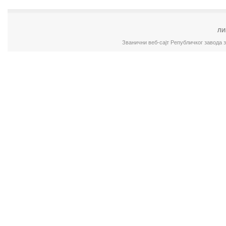
ЛИ
Званични веб-сајт Републичког завода 