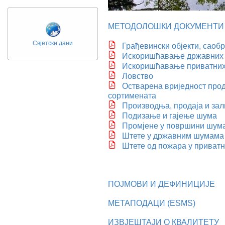
МЕТОДОЛОШКИ ДОКУМЕНТИ
Свјетски дани
Грађевински објекти, саоб
Искоришћавање државних
Искоришћавање приватни
Ловство
Остварена вриједност прод
сортимената
Производња, продаја и за
Подизање и гајење шума
Промјене у површини шум
Штете у државним шумама
Штете од пожара у приват
ПОЈМОВИ И ДЕФИНИЦИЈЕ
МЕТАПОДАЦИ (ESMS)
ИЗВЈЕШТАЈИ О КВАЛИТЕТУ