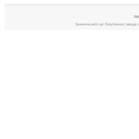
ЛИ
Званични веб-сајт Републичког завода 