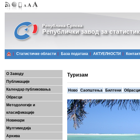
Република Српска
Републички завод за статистик
Статистичке области
Базa података
АКТУЕЛНОСТИ
Контак
О Заводу
Туризам
Публикације
Календар публиковања
Ново
Саопштења
Билтени
Обрасци
Обрасци
Методологије и
класификације
Новинари
Мултимедија
Архива