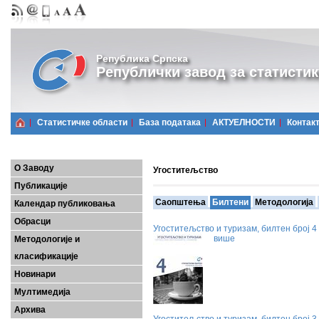
Република Српска
Републички завод за статистик
Статистичке области
Базa података
АКТУЕЛНОСТИ
Контак
О Заводу
Угоститељство
Публикације
Саопштења
Билтени
Методологија
Календар публиковања
Обрасци
Угоститељство и туризам, билтен број 4
више
Методологије и
класификације
Новинари
Мултимедија
Архива