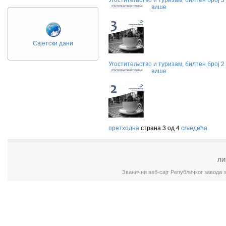
Угоститељство и туризам, билтен број 3
више
Свјетски дани
Угоститељство и туризам, билтен број 2
више
претходна
страна 3 од 4
сљедећа
ЛИ
Званични веб-сајт Републичког завода 