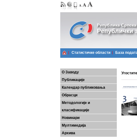
Република Српска
Републички з
Статистичке области
Базa подат
О Заводу
Угостите
Публикације
Календар публиковања
Обрасци
Методологије и
класификације
Новинари
Мултимедија
Архива