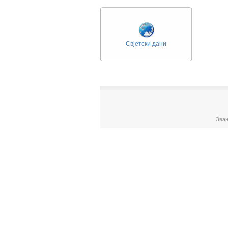
Свјетски дани
Зван