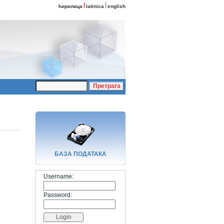
ћирилица
latinica
english
БАЗA ПОДАТАКА
Username:
Password: