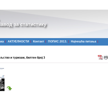
авод за статистику
ака
АКТУЕЛНОСТИ
Контакт
ПОПИС 2013.
Најчешћa питања
љство и туризам, билтен број 3