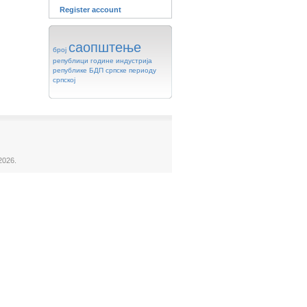
Register account
саопштење
број
републици
године
индустрија
републике
БДП
српске
периоду
српској
2026.