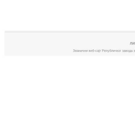
ЛИ
Званични веб-сајт Републичког завода 