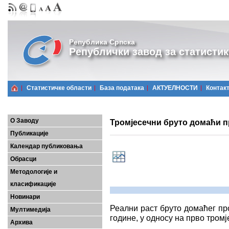
Република Српска
Републички завод за статистик
Статистичке области
Базa података
АКТУЕЛНОСТИ
Контак
О Заводу
Тромјесечни бруто домаћи пр
Публикације
Календар публиковања
Обрасци
Методологије и
класификације
Новинари
Реални раст бруто домаћег пр
Мултимедија
године, у односу на прво тромје
Архива