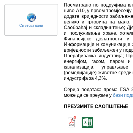
Посматрано по подручјима кл
ниво А10, у првом тромјесечју
додате вриједности забиљежен
велико и трговина на мало, 
Свјетски дани
Саобраћај и складиштење; Дј
и послуживања хране, хотели
Финансијске дјелатности и
Информације и комуникације з
вриједности забиљежен у подр
Прерађивачка индустрија; П
енергијом, гасом, паром и
канализација, управљање
(ремедијације) животне среди
индустрија за 4,3%.
Серија података према ESA 20
може да се преузме у
бази под
ПРЕУЗМИТЕ САОПШТЕЊЕ