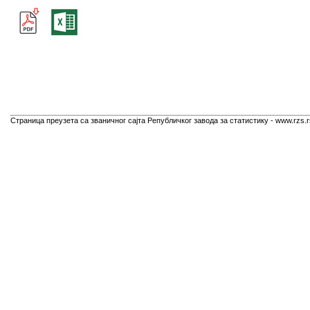
Страница преузета са званичног сајта Републичког завода за статистику - www.rzs.r