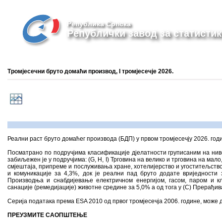
Република Српска
Републички завод за статистик
Тромјесечни бруто домаћи производ, I тромјесечје 2026.
Реални раст бруто домаћег производа (БДП) у првом тромјесечју 2026. годин
Посматрано по подручјима класификације дјелатности груписаним на ниво
забиљежен је у подручјима: (G, H, I) Трговина на велико и трговина на м
смјештаја, припреме и послуживања хране, хотелијерство и угоститељство 
и комуникације за 4,3%, док је реални пад бруто додате вриједности 
Производња и снабдијевање електричном енергијом, гасом, паром и к
санације (ремедијације) животне средине за 5,0% а од тога у (C) Прерађив
Серија података према ESA 2010 од првог тромјесечја 2006. године, може 
ПРЕУЗМИТЕ САОПШТЕЊЕ