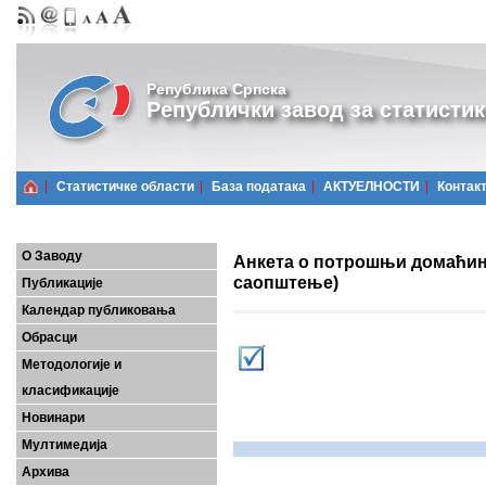
Република Српска
Републички завод за статистик
Статистичке области
Базa података
АКТУЕЛНОСТИ
Контак
О Заводу
Анкета о потрошњи домаћинс
саопштење)
Публикације
Календар публиковања
Обрасци
Методологије и
класификације
Новинари
Мултимедија
Архива