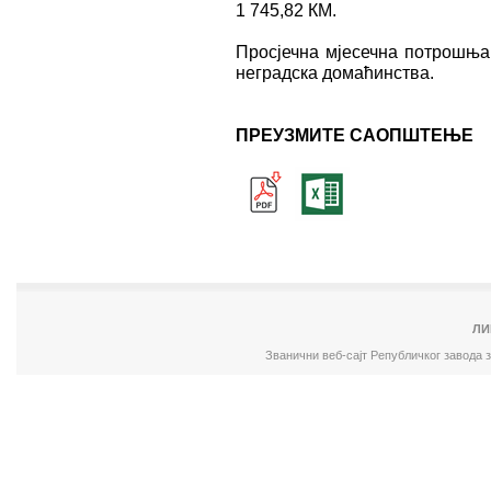
1 745,82 КМ.
Просјечна мјесечна потрошња 
неградска домаћинства.
ПРЕУЗМИТЕ САОПШТЕЊЕ
ЛИ
Званични веб-сајт Републичког завода 