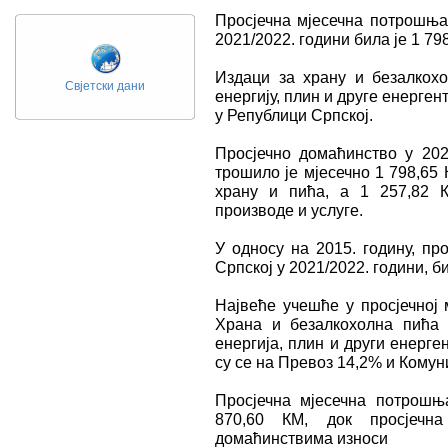
Просјечна мјесечна потрошња
2021/2022. години била је 1 79
Издаци за храну и безалкох
Свјетски дани
енергију, плин и друге енерге
у Републици Српској.
Просјечно домаћинство у 202
трошило је мјесечно 1 798,65 
храну и пића, а 1 257,82 
производе и услуге.
У односу на 2015. годину, пр
Српској у 2021/2022. години, би
Највеће учешће у просјечној
Храна и безалкохолна пића
енергија, плин и други енерг
су се на Превоз 14,2% и Комун
Просјечна мјесечна потрошњ
870,60 КМ, док просјечн
домаћинствима износи