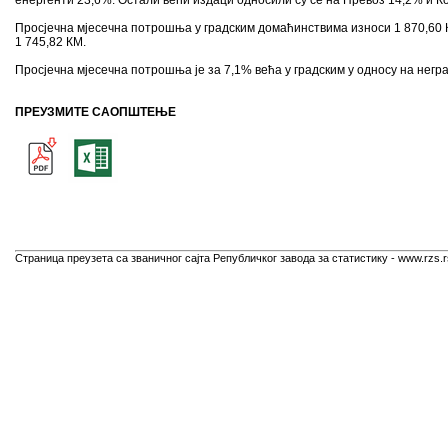
енергенти 23,6%. Остали већи издаци односили су се на Превоз 14,2% и К
Просјечна мјесечна потрошња у градским домаћинствима износи 1 870,60 
1 745,82 КМ.
Просјечна мјесечна потрошња је за 7,1% већа у градским у односу на нег
ПРЕУЗМИТЕ САОПШТЕЊЕ
Страница преузета са званичног сајта Републичког завода за статистику - www.rzs.r