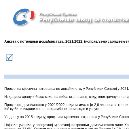
Република Српска
Републички завод за статистик
Анкета о потрошњи домаћинстава, 2021/2022. (исправљено саопштење)
Просјечна мјесечна потрошња по домаћинству у Републици Српској у 2021/2
Издаци за храну и безалкохолна пића
,
становање, воду, електричну енерги
Просјечно домаћинство у 2021/2022. години имало је 2,8 чланова и трошило
КМ су били издаци за непрехрамбене производе и услуге.
У односу на 2015. годину, просјечна мјесечна потрошња у Републици Српској
Највеће учешће у просјечној мјесечној потрошњи домаћинстава чине Х