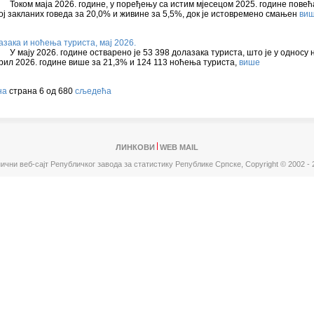
ком маја 2026. године, у поређењу са истим мјесецом 2025. године повећа
ој закланих говеда за 20,0% и живине за 5,5%, док је истовремено смањен
ви
азака и ноћења туриста, мај 2026.
мају 2026. године остварено је 53 398 долазака туриста, што је у односу 
рил 2026. године више за 21,3% и 124 113 ноћења туриста,
више
на
страна 6 од 680
сљедећа
ЛИНКОВИ
WEB MAIL
ични веб-сајт Републичког завода за статистику Републике Српске,
Copyright © 2002 - 