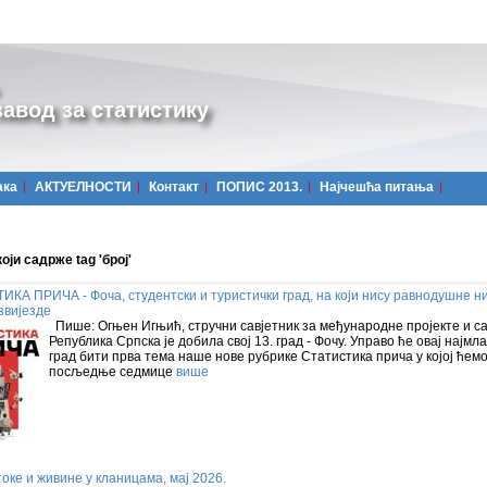
авод за статистику
ака
АКТУЕЛНОСТИ
Контакт
ПОПИС 2013.
Најчешћa питања
оји садрже tag 'број'
КА ПРИЧА - Фоча, студентски и туристички град, на који нису равнодушне н
 звијезде
Пише: Огњен Игњић, стручни савјетник за међународне пројекте и 
Република Српска је добила свој 13. град - Фочу. Управо ће овај најмл
град бити прва тема наше нове рубрике Статистика прича у којој ћемо
посљедње седмице
више
оке и живине у кланицама, мaј 2026.