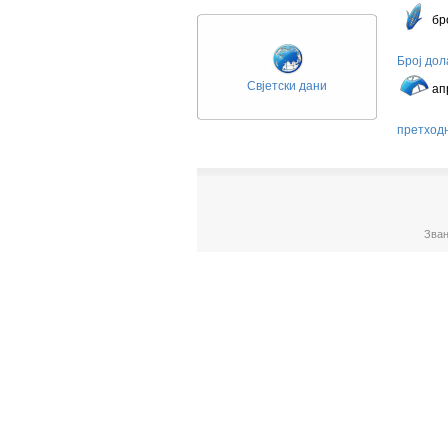
То
бр
Број дол
У 
Свјетски дани
ап
претход
Зван