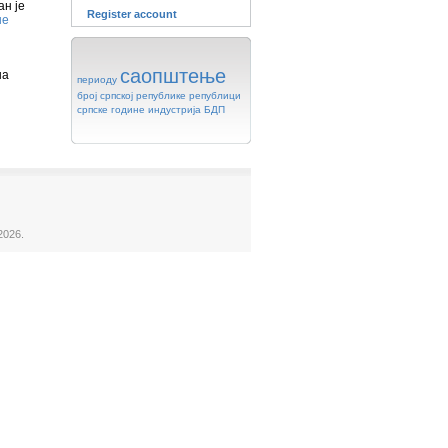
н је
Register account
ше
саопштење
на
периоду
број
српској
републике
републици
српске
године
индустрија
БДП
2026.