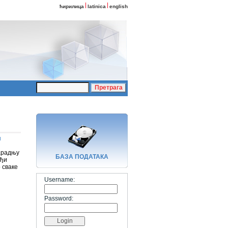
ћирилица
latinica
english
и
сарадњу
БАЗA ПОДАТАКА
ађи
 сваке
Username:
Password: