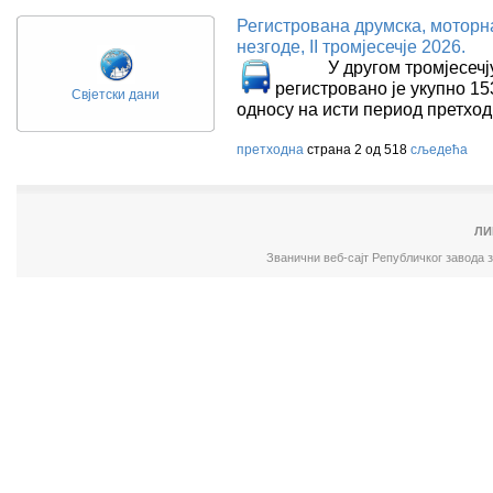
Регистрована друмска, моторн
незгоде, II тромјесечје 2026.
У другом тромјесечју 2
регистровано је укупно 15
Свјетски дани
односу на исти период претхо
претходна
страна 2 од 518
сљедећа
ЛИ
Званични веб-сајт Републичког завода 