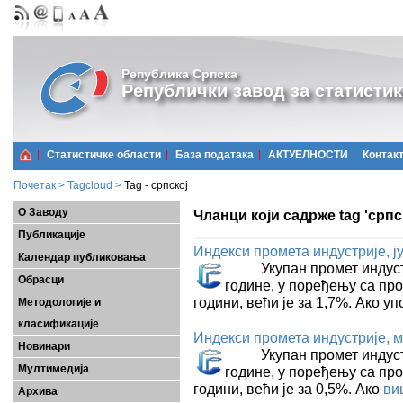
Република Српска
Републички завод за статистик
Статистичке области
Базa података
АКТУЕЛНОСТИ
Контак
Почетак
>
Tagcloud
>
Tag - српској
О Заводу
Чланци који садрже tag 'српс
Публикације
Индекси промета индустријe, ј
Календар публиковања
Укупан промет индустриј
Обрасци
године, у поређењу са про
години, већи је за 1,7%. Ако 
Методологије и
класификације
Индекси промета индустријe, м
Новинари
Укупан промет индустриј
Мултимедија
године, у поређењу са про
години, већи је за 0,5%. Ако
ви
Архива